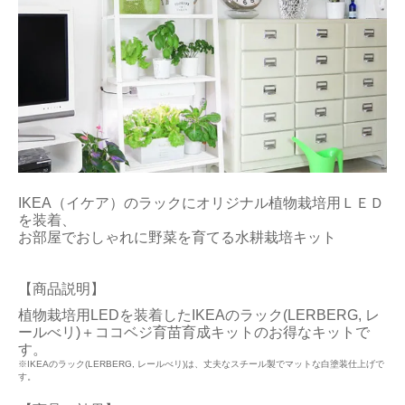
IKEA（イケア）のラックにオリジナル植物栽培用ＬＥＤ
を装着、
お部屋でおしゃれに野菜を育てる水耕栽培キット
【商品説明】
植物栽培用LEDを装着したIKEAのラック(LERBERG, レ
ールべリ)＋ココベジ育苗育成キットのお得なキットで
す。
※IKEAのラック(LERBERG, レールべリ)は、丈夫なスチール製でマットな白塗装仕上げで
す。