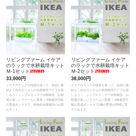
リビングファーム イケア
リビングファーム イケア
のラックで水耕栽培キット
のラックで水耕栽培キット
Ｍ-1セット
Ｍ-2セット
33,000円
38,000円
イケアのラックや雑貨を使って、自由に格
イケアのラックや雑貨を使って、自由に格
好よく自分カスタムの水耕栽培ライフを楽
好よく自分カスタムの水耕栽培ライフを楽
しもう！シンプルラックで水耕栽培、お部
しもう！ シンプルラックで水耕栽培、お
屋が楽しいファームに変身！ 8株栽培可能
部屋が楽しいファームに変身！ 4株栽培可
の育成ボックスで、本格的水耕栽培のお得
能の育成ボックスで2種の野菜が同時に育
なキット。
てられます。