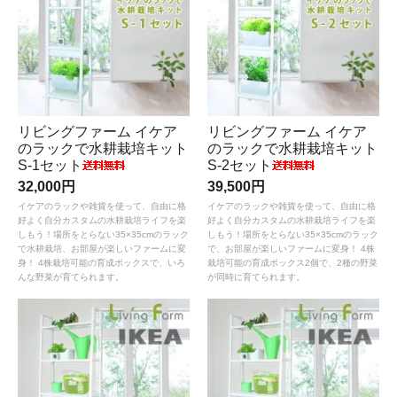
リビングファーム イケア
リビングファーム イケア
のラックで水耕栽培キット
のラックで水耕栽培キット
S-1セット
S-2セット
32,000円
39,500円
イケアのラックや雑貨を使って、自由に格
イケアのラックや雑貨を使って、自由に格
好よく自分カスタムの水耕栽培ライフを楽
好よく自分カスタムの水耕栽培ライフを楽
しもう！場所をとらない35×35cmのラック
しもう！場所をとらない35×35cmのラック
で水耕栽培、お部屋が楽しいファームに変
で、お部屋が楽しいファームに変身！ 4株
身！ 4株栽培可能の育成ボックスで、いろ
栽培可能の育成ボックス2個で、2種の野菜
んな野菜が育てられます。
が同時に育てられます。