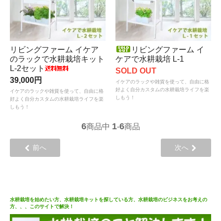
リビングファーム イケア
リビングファーム イ
のラックで水耕栽培キット
ケアで水耕栽培 L-1
L-2セット
SOLD OUT
39,000円
イケアのラックや雑貨を使って、自由に格
好よく自分カスタムの水耕栽培ライフを楽
イケアのラックや雑貨を使って、自由に格
しもう！
好よく自分カスタムの水耕栽培ライフを楽
しもう！
6
1
6
商品中
-
商品
前へ
次へ
水耕栽培を始めたい方、水耕栽培キットを探している方、水耕栽培のビジネスをお考えの
方、、、このサイトで解決！