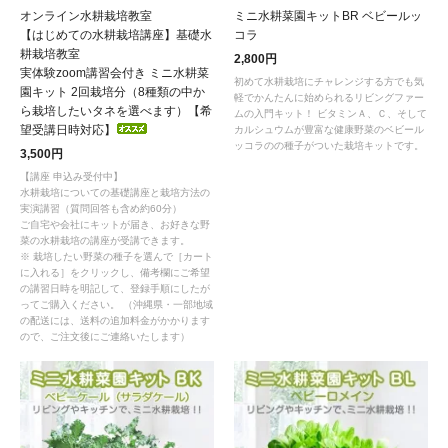
オンライン水耕栽培教室
ミニ水耕菜園キットBR ベビールッ
【はじめての水耕栽培講座】基礎水
コラ
耕栽培教室
2,800円
実体験zoom講習会付き ミニ水耕菜
初めて水耕栽培にチャレンジする方でも気
園キット 2回栽培分（8種類の中か
軽でかんたんに始められるリビングファー
ら栽培したいタネを選べます）【希
ムの入門キット！ ビタミンＡ、Ｃ、そして
望受講日時対応】
カルシュウムが豊富な健康野菜のベビール
ッコラのの種子がついた栽培キットです。
3,500円
【講座 申込み受付中】
水耕栽培についての基礎講座と栽培方法の
実演講習（質問回答も含め約60分）
ご自宅や会社にキットが届き、お好きな野
菜の水耕栽培の講座が受講できます。
※ 栽培したい野菜の種子を選んで［カート
に入れる］をクリックし、備考欄にご希望
の講習日時を明記して、登録手順にしたが
ってご購入ください。 （沖縄県・一部地域
の配送には、送料の追加料金がかかります
ので、ご注文後にご連絡いたします）