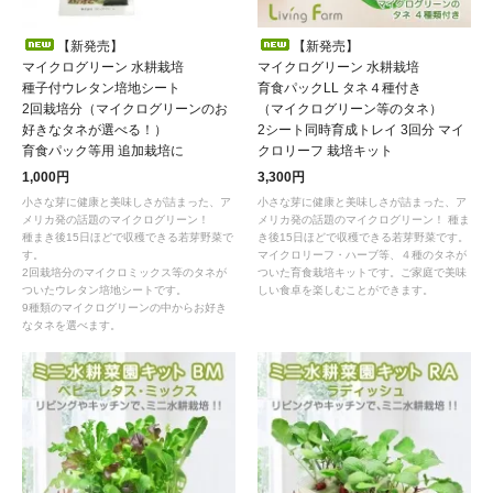
【新発売】
【新発売】
マイクログリーン 水耕栽培
マイクログリーン 水耕栽培
種子付ウレタン培地シート
育食パックLL タネ４種付き
2回栽培分（マイクログリーンのお
（マイクログリーン等のタネ）
好きなタネが選べる！）
2シート同時育成トレイ 3回分 マイ
育食パック等用 追加栽培に
クロリーフ 栽培キット
1,000円
3,300円
小さな芽に健康と美味しさが詰まった、ア
小さな芽に健康と美味しさが詰まった、ア
メリカ発の話題のマイクログリーン！
メリカ発の話題のマイクログリーン！ 種ま
種まき後15日ほどで収穫できる若芽野菜で
き後15日ほどで収穫できる若芽野菜です。
す。
マイクロリーフ・ハーブ等、４種のタネが
2回栽培分のマイクロミックス等のタネが
ついた育食栽培キットです。ご家庭で美味
ついたウレタン培地シートです。
しい食卓を楽しむことができます。
9種類のマイクログリーンの中からお好き
なタネを選べます。