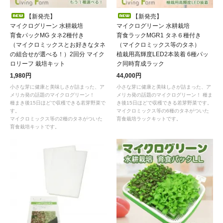
【新発売】
【新発売】
マイクログリーン 水耕栽培
マイクログリーン 水耕栽培
育食パックMG タネ2種付き
育食ラックMGR1 タネ６種付き
（マイクロミックスとお好きなタネ
（マイクロミックス等のタネ）
の組合せが選べる！）2回分 マイク
植栽用高輝度LED2本装着 6種パッ
ロリーフ 栽培キット
ク同時育成ラック
1,980円
44,000円
小さな芽に健康と美味しさが詰まった、ア
小さな芽に健康と美味しさが詰まった、ア
メリカ発の話題のマイクログリーン！
メリカ発の話題のマイクログリーン！ 種ま
種まき後15日ほどで収穫できる若芽野菜で
き後15日ほどで収穫できる若芽野菜です。
す。
マイクロミックス等の6種のタネがついた
マイクロミックス等の2種のタネがついた
育食栽培ラックキットです。
育食栽培キットです。