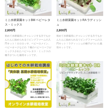
ミニ水耕菜園キットBM ベビーレタ
ミニ水耕菜園キットRA ラディッシ
ス・ミックス
ュ
2,800円
2,800円
初めて水耕栽培にチャレンジする方でもか
初めて水耕栽培にチャレンジする方でもか
んたんに始められるリビングファームの入
んたんに始められるリビングファームの入
門キット！ロロロッサ、ベビーロメイン、
門キット！ラディッシュの種子がついた栽
ベビーオークなどの ７種のベビーリーフが
培キットです。
ミックスされたベビーレタス・ミックスの
種子がついた栽培キットです。