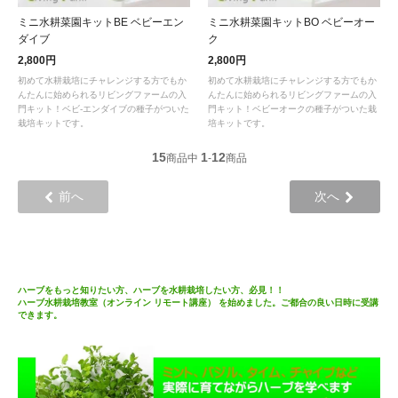
ミニ水耕菜園キットBE ベビーエン
ミニ水耕菜園キットBO ベビーオー
ダイブ
ク
2,800円
2,800円
初めて水耕栽培にチャレンジする方でもか
初めて水耕栽培にチャレンジする方でもか
んたんに始められるリビングファームの入
んたんに始められるリビングファームの入
門キット！ベビ-エンダイブの種子がついた
門キット！ベビーオークの種子がついた栽
栽培キットです。
培キットです。
15
1
12
商品中
-
商品
前へ
次へ
ハーブをもっと知りたい方、ハーブを水耕栽培したい方、必見！！
ハーブ水耕栽培教室（オンライン リモート講座） を始めました。ご都合の良い日時に受講
できます。