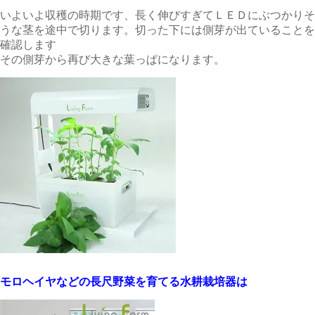
いよいよ収穫の時期です、長く伸びすぎてＬＥＤにぶつかりそ
うな茎を途中で切ります。切った下には側芽が出ていることを
確認します
その側芽から再び大きな葉っぱになります。
モロヘイヤなどの長尺野菜を育てる水耕栽培器は