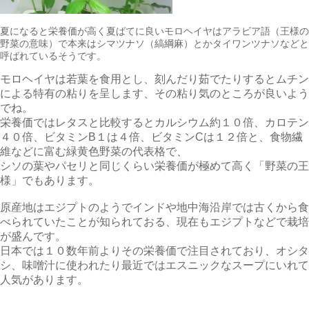
夏になると栄養価が高く夏ばてに良いモロヘイヤはアラビア語（王様の
野菜の意味）で本来はシマツナソ（縞綱麻）とかタイワンツナソなどと
呼ばれているそうです。
モロヘイヤは若葉を食用とし、刻んだり茹でたりするとムチン
による特有の粘りを呈します、その粘り気のところが良いよう
でね。
栄養価ではレタスと比較するとカルシウム約１０倍、カロテン
４０倍、ビタミンB１は４倍、ビタミンCは１２倍と、食物繊
維などに富む緑黄色野菜の代表格で、
シソの葉やパセリと同じくらい栄養価が極めて高く「野菜の王
様」でもあります。
原産地はエジプトのようでインドや地中海沿岸では古くから食
べられていたことが知られておる、現在もエジプトなどで栽培
が盛んです。
日本では１０数年前よりその栄養価で注目されており、オシタ
シ、味噌汁に使われたり最近ではエスニックなスープにいれて
人気があります。