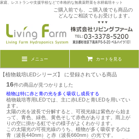
家庭、レストランや支援学校などで本格的な無農薬野菜を水耕栽培キット
ご購入前でも、ご購入後でも商品の
どんなご相談でもお受けします。
メニュー
カートを見る
【植物栽培LEDシリーズ】 に登録されている商品
16
件の商品が見つかりました
植物は特に赤と青の光を多く吸収し成長する
植物栽培専用LEDでは、主に赤LEDと青LEDを用いてい
ます。
太陽の光を波長で分解すると、可視光線は紫色から始ま
って、青色、緑色、黄色そして赤色があります。雨上が
りの空に掛かる虹でその様子がよくわかります。
この太陽光の可視光線のうち、植物が多く吸収するのは
青（波長440nm）と赤（波長660nm）の光です。