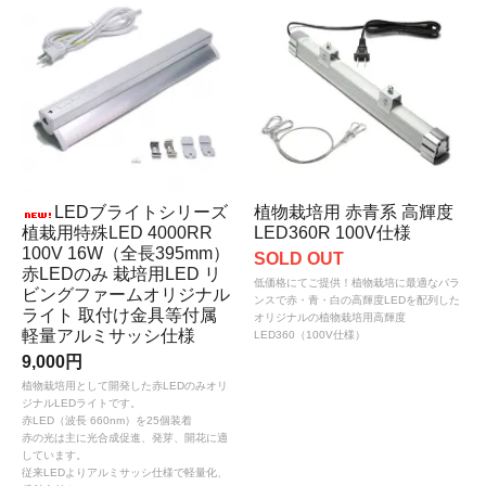
LEDブライトシリーズ
植物栽培用 赤青系 高輝度
植栽用特殊LED 4000RR
LED360R 100V仕様
100V 16W（全長395mm）
SOLD OUT
赤LEDのみ 栽培用LED リ
低価格にてご提供！植物栽培に最適なバラ
ビングファームオリジナル
ンスで赤・青・白の高輝度LEDを配列した
ライト 取付け金具等付属
オリジナルの植物栽培用高輝度
軽量アルミサッシ仕様
LED360（100V仕様）
9,000円
植物栽培用として開発した赤LEDのみオリ
ジナルLEDライトです。
赤LED（波長 660nm）を25個装着
赤の光は主に光合成促進、発芽、開花に適
しています。
従来LEDよりアルミサッシ仕様で軽量化、