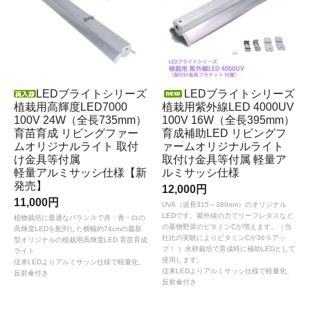
LEDブライトシリーズ
LEDブライトシリーズ
植栽用高輝度LED7000
植栽用紫外線LED 4000UV
100V 24W（全長735mm）
100V 16W（全長395mm）
育苗育成 リビングファー
育成補助LED リビングフ
ムオリジナルライト 取付
ァームオリジナルライト
け金具等付属
取付け金具等付属 軽量ア
軽量アルミサッシ仕様【新
ルミサッシ仕様
発売】
12,000円
11,000円
UVA（波長315～380nm）のオリジナル
LEDです。紫外線の力でリーフレタスなど
植物栽培に最適なバランスで赤・青・白の
の葉物野菜のビタミンCが増えます。（当
高輝度LEDを配列した横幅約74cmの最新
社比の実験によりビタミンCが36％アッ
型オリジナルの植栽用高輝度LED 育苗育成
プ！ ）水耕栽培で育成時に補助LEDとして
ライト
使用します。
従来LEDよりアルミサッシ仕様で軽量化、
従来LEDよりアルミサッシ仕様で軽量化、
反射傘付き
反射傘付き