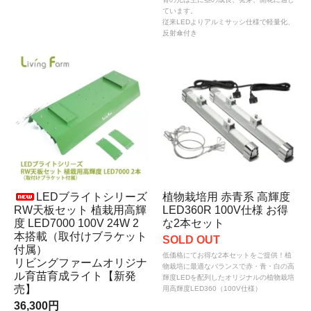
ています。
従来LEDよりアルミサッシ仕様で軽量化、
反射傘付き
LEDブライトシリーズ
植物栽培用 赤青系 高輝度
RW天板セット 植栽用高輝
LED360R 100V仕様 お得
度 LED7000 100V 24W 2
な2本セット
本搭載（取付けブラケット
SOLD OUT
付属）
低価格にてお得な2本セットをご提供！植
リビングファームオリジナ
物栽培に最適なバランスで赤・青・白の高
ル育苗育成ライト【新発
輝度LEDを配列したオリジナルの植物栽培
売】
用高輝度LED360（100V仕様）
36,300円