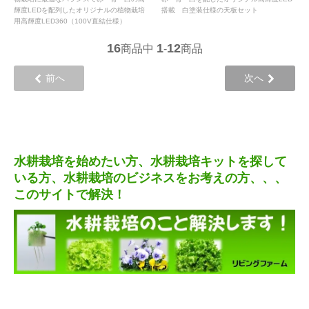
輝度LEDを配列したオリジナルの植物栽培
搭載 白塗装仕様の天板セット
用高輝度LED360（100V直結仕様）
16
1
12
商品中
-
商品
前へ
次へ
水耕栽培を始めたい方、水耕栽培キットを探して
いる方、水耕栽培のビジネスをお考えの方、、、
このサイトで解決！