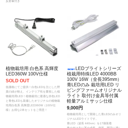
反射傘付き
植物栽培用 白色系 高輝度
LEDブライトシリーズ
LED360W 100V仕様
植栽用特殊LED 4000BB
100V 16W（全長395mm）
SOLD OUT
青LEDのみ 栽培用LED リ
低価格にてご提供！白色LEDを主にした野
ビングファームオリジナル
菜の緑が映え、インテリア性を重視した植
ライト 取付け金具等付属
物栽培用LED！植物栽培に最適な赤色LED
軽量アルミサッシ仕様
と青色LEDも装備したオリジナルの植物栽
培用白色系 高輝度LED360W（100V仕
9,000円
様）お得な2本セットをご用意！
植物栽培用として開発した青LEDのみオリ
ジナルLEDライトです。
青LED（波長 440nm）を17個装着
青の光は主に茎の成長、発芽、開花に適し