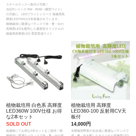
スチールラックへ取付け可能！
当社Rシリーズ RW・RHW（横型ワイド）
の天板に、LEDブライトシリーズ 植栽用高
輝度LED7000が2本装備されています。
植物栽培に最適なバランスで赤・青・白の
高輝度LEDを配列した最新型オリジナルの
植栽用高輝度LED 育苗育成ライト
植物栽培用 白色系 高輝度
植物栽培用 高輝度
LED360W 100V仕様 お得
LED360-100 反射用CV天
な2本セット
板付
SOLD OUT
14,000円
低価格にてお得な2本セットをご提供！植
水耕栽培野菜の光合成に最適なバランスで
物栽培に最適なバランスで赤・青・白の高
赤・青・白を配したオリジナル高輝度LED