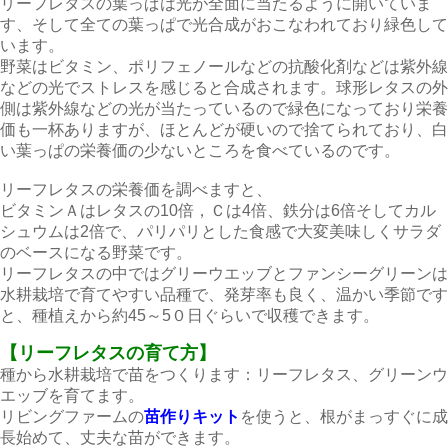
リーフレタスの葉っぱは光が全面に当たるように開いていま
す、そして全ての葉っぱで光合成がおこなわれており緑色して
います。
野菜はビタミン、ポリフェノールなどの抗酸化剤などは紫外線
などの光でストレスを感じると合成されます。球形レタスの外
側は紫外線などの光が当たっているので緑色になっており栄養
価も一杯ありますが、ほとんどが硬いので捨てられており、白
い葉っぱの栄養価の少ないところを食べているのです。
リーフレタスの栄養価を調べますと、
ビタミンＡはレタスの10倍，Ｃは4倍、鉄分は6倍そしてカル
シュウムは2倍で、パリパリとした食感で大変美味しくサラダ
のベースになる野菜です。
リーフレタスの中ではグリーウエッブとファンシーグリーンは
水耕栽培で育てやすい品種で、発芽率も良く、温かい季節です
と、種植えから約45～5０日ぐらいで収穫できます。
【リーフレタスの育て方】
種から水耕栽培で苗をつくります：リーフレタス、グリーンウ
エッブを育てます。
リビングファームの
苗作りキット
を使うと、根がまっすぐに成
長始めて、丈夫な苗ができます。