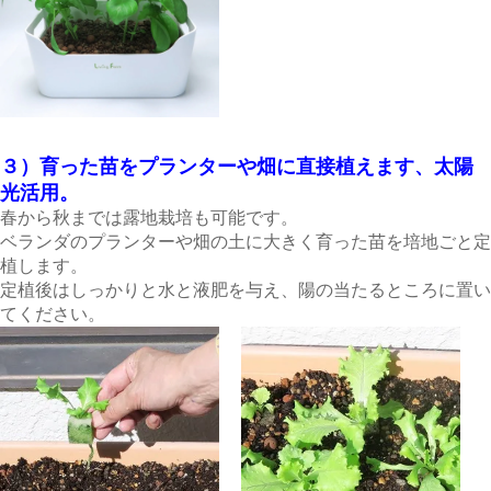
３）育った苗をプランターや畑に直接植えます、太陽
光活用。
春から秋までは露地栽培も可能です。
ベランダのプランターや畑の土に大きく育った苗を培地ごと定
植します。
定植後はしっかりと水と液肥を与え、陽の当たるところに置い
てください。