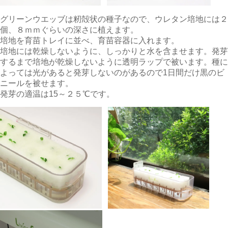
グリーンウエッブは籾殻状の種子なので、ウレタン培地には２
個、８ｍｍぐらいの深さに植えます。
培地を育苗トレイに並べ、育苗容器に入れます。
培地には乾燥しないように、しっかりと水を含ませます。発芽
するまで培地が乾燥しないように透明ラップで被います。種に
よっては光があると発芽しないのがあるので1日間だけ黒のビ
ニールを被せます。
発芽の適温は15～２５℃です。