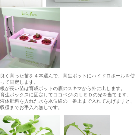
良く育った苗を４本選んで、育生ポットにハイドロボールを使
って固定します。
根が長い苗は育成ポットの底のスキマから外に出します。
育生ボックスに固定してココベジiのＬＥＤの光を当てます。
液体肥料を入れた水を水位線の一番上まで入れてあげますと、
収穫までお手入れ無しです。