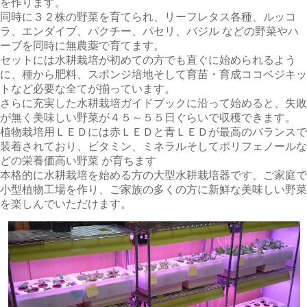
を作ります。
同時に３２株の野菜を育てられ、リーフレタス各種、ルッコ
ラ、エンダイブ、パクチー、パセリ、バジル などの野菜やハ
ーブを同時に無農薬で育てます。
セットには水耕栽培が初めての方でも直ぐに始められるよう
に、種から肥料、スポンジ培地そして育苗・育成ココベジキッ
トなど必要な全てが揃っています。
さらに充実した水耕栽培ガイドブックに沿って始めると、失敗
が無く美味しい野菜が４５～５５日ぐらいで収穫できます。
植物栽培用ＬＥＤには赤ＬＥＤと青ＬＥＤが最高のバランスで
装着されており、ビタミン、ミネラルそしてポリフェノールな
どの栄養価高い野菜 が育ちます
本格的に水耕栽培を始める方の大型水耕栽培器です、ご家庭で
小型植物工場を作り、ご家族の多くの方に新鮮な美味しい野菜
を楽しんでいただけます。