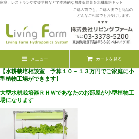
家庭、レストランや支援学校などで本格的な無農薬野菜を水耕栽培キット
ご購入前でも、ご購入後でも商品の
どんなご相談でもお受けします。
メニュー
カートを見る
【水耕栽培相談室 予算１０～１３万円でご家庭に小
型植物工場ができます】
大型
水耕栽培器ＲＨＷであなたのお部屋が小型植物工
場になります