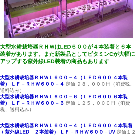
大型水耕栽培器ＲＨＷはLED６００が４本装着と６本
装着があります。また新製品としてビタミンCが大幅に
アップする紫外線LED装着の商品もあります
大型水耕栽培器ＲＨＷＬ６００－４（ＬＥＤ６００ ４本装
着） ＬＦ－ＲＨＷ６００－４
定価 ９８，０００円（消費税、
送料込み）
大型水耕栽培器ＲＨＷＬ６００－６（ＬＥＤ６００ ６本装
着） ＬＦ－ＲＨＷ６００－６
定価 １２５，０００円（消費
税、送料込み）
大型水耕栽培器ＲＨＷＬ６００－４（ＬＥＤ６００ ４本装着
＋紫外線LED ２本装着） ＬＦ－ＲＨＷ６００－UV
定価１２