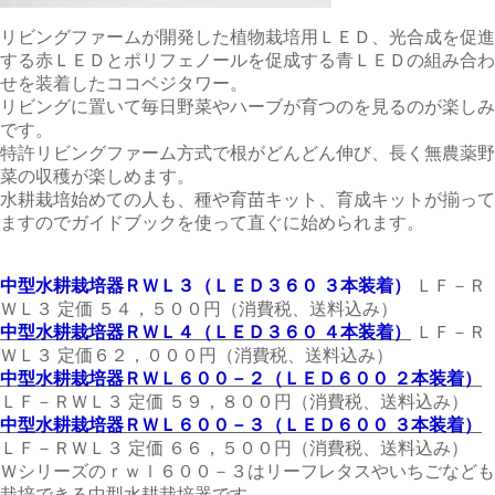
リビングファームが開発した植物栽培用ＬＥＤ、光合成を促進
する赤ＬＥＤとポリフェノールを促成する青ＬＥＤの組み合わ
せを装着したココベジタワー。
リビングに置いて毎日野菜やハーブが育つのを見るのが楽しみ
です。
特許リビングファーム方式で根がどんどん伸び、長く無農薬野
菜の収穫が楽しめます。
水耕栽培始めての人も、種や育苗キット、育成キットが揃って
ますのでガイドブックを使って直ぐに始められます。
中型水耕栽培器ＲＷＬ３（ＬＥＤ３６０ ３本装着）
ＬＦ－Ｒ
ＷＬ３ 定価 ５４，５００円（消費税、送料込み）
中型水耕栽培器ＲＷＬ４（ＬＥＤ３６０ ４本装着）
ＬＦ－Ｒ
ＷＬ３ 定価６２，０００円（消費税、送料込み）
中型水耕栽培器ＲＷＬ６００－２（ＬＥＤ６００ ２本装着）
ＬＦ－ＲＷＬ３ 定価 ５９，８００円（消費税、送料込み）
中型水耕栽培器ＲＷＬ６００－３（ＬＥＤ６００ ３本装着）
ＬＦ－ＲＷＬ３ 定価 ６６，５００円（消費税、送料込み）
Ｗシリーズのｒｗｌ６００－３はリーフレタスやいちごなども
栽培できる中型水耕栽培器です。