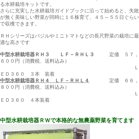
る水耕栽培キットです。
さらに充実した水耕栽培ガイドブックに沿って始めると、失敗
が無く美味しい野菜が同時に１６株育て、４５～５５日ぐらい
で収穫できます。
ＲＨシリーズはバジルやミニトマトなどの長尺野菜の栽培に最
適な高さです
中型水耕栽培器ＲＨ３ ＬＦ－ＲＨＬ３
定価 ５７，
６００円（消費税、送料込み）
Ｌ
ＥＤ３６０ ３本 装着
中型水耕栽培器ＲＨ４ ＬＦ－ＲＨＬ４
定価 ６６，
８００円（消費税、送料込み）
Ｌ
ＥＤ３６０ ４本装着
中型水耕栽培器ＲＷで本格的な無農薬野菜を育てます