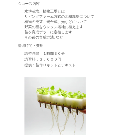
Ｃコース内容
水耕栽培、植物工場とは
リビングファーム方式の水耕栽培について
植物の発芽、光合成、光などについて
野菜の種をウレタン培地に植えます
苗を育成ポットに定植します
その後の育成方法, など
講習時間・費用
講習時間：１時間３０分
講習料：３，０００円
提供：苗作りキットとテキスト