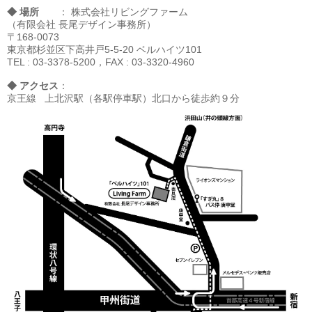
◆ 場所
： 株式会社リビングファーム
（有限会社 長尾デザイン事務所）
〒168-0073
東京都杉並区下高井戸5-5-20 ベルハイツ101
TEL : 03-3378-5200，FAX : 03-3320-4960
◆ アクセス
：
京王線 上北沢駅（各駅停車駅）北口から徒歩約９分