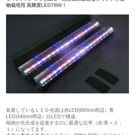
物栽培用 高輝度LED7000！
装着しているＬＥＤ光源は赤LED(660nm周辺）青
LED(440nm周辺）白LEDで構成、
植物が光合成を促進するのに最適な比率（赤:青＝３：
１）になってます。