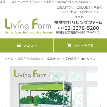
家庭、レストランや支援学校などで本格的な無農薬野菜を水耕栽培キット
ご購入前でも、ご購入後でも商品の
どんなご相談でもお受けします。
メニュー
カートを見る
ホーム
>
家庭用水耕栽培キット (LED付き)
>
室内農園 R(M)シリーズ