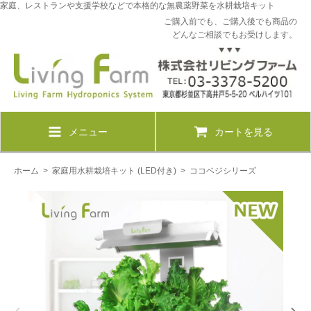
家庭、レストランや支援学校などで本格的な無農薬野菜を水耕栽培キット
ご購入前でも、ご購入後でも商品の
どんなご相談でもお受けします。
メニュー
カートを見る
ホーム
>
家庭用水耕栽培キット (LED付き)
>
ココベジシリーズ