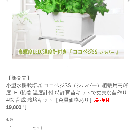
【新発売】
小型水耕栽培器 ココベジSS（シルバー）植栽用高輝
度LED装着 温度計付 特許育苗キットで丈夫な苗作り
4株 育成 栽培キット［会員価格あり］
19,800円
個数
セット