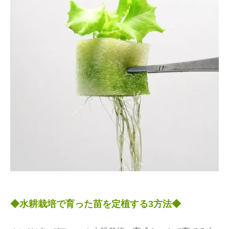
◆水耕栽培で育った苗を定植する3方法◆