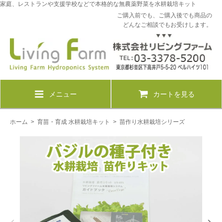
家庭、レストランや支援学校などで本格的な無農薬野菜を水耕栽培キット
ご購入前でも、ご購入後でも商品の
どんなご相談でもお受けします。
メニュー
カートを見る
ホーム
>
育苗・育成 水耕栽培キット
>
苗作り水耕栽培シリーズ