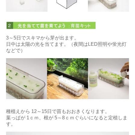
3～5日でスキマから芽が出ます。
日中は太陽の光を当てます。（夜間はLED照明や蛍光灯
などで）
種植えから 12～15日で苗もおおきくなります。
葉っぱが 1ｃｍ、根が 5～8ｃｍぐらいになると定植しま
す。