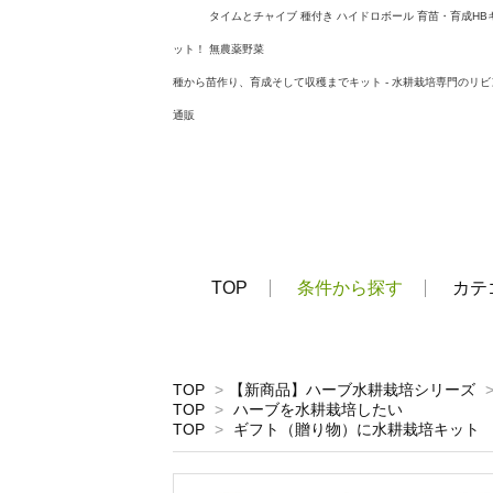
タイムとチャイブ 種付き ハイドロボール 育苗・育成HB
ット！ 無農薬野菜
種から苗作り、育成そして収穫までキット - 水耕栽培専門のリビ
通販
TOP
条件から探す
カテ
TOP
>
【新商品】ハーブ水耕栽培シリーズ
TOP
>
ハーブを水耕栽培したい
TOP
>
ギフト（贈り物）に水耕栽培キット