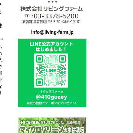
ッ
農
ま
info@living-farm.jp
ハ
の
た
で
部
ド
な
き