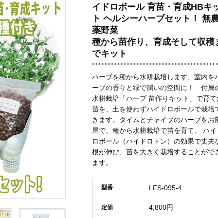
イドロボール 育苗・育成HBキ
ト ヘルシーハーブセット！ 無
薬野菜
種から苗作り、育成そして収穫
でキット
ハーブを種から水耕栽培します、室内を
ーブの香りと緑で潤いの空間に！ 付属
水耕栽培「ハーブ 苗作りキット」で育て
苗を、土を使わずハイドロボールで栽培
きます。タイムとチャイブのハーブをお
屋で、種から水耕栽培で苗を育て、 ハイ
ロボール（ハイドロトン）の効果で丈夫
根が伸び、苗を大きく栽培することがで
ます。
LFS-095-4
型番
4,800円
定価